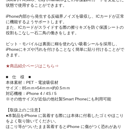
状態で使用することができます。
iPhone内部から発生する反磁界ノイズを吸収し、ICカードが正常
に機能するようサポートします。
また、ICカードがスライドする際の擦りキズを防ぐ保護シートの
役割もこなし一石二鳥の働きをします。
ピット・モバイルは裏面に糊を使わない吸着シールを採用し、
iPhoneにキズや汚れを付けることなく簡単に貼り付けることがで
きます。
★商品紹介ページはこちら⇒
■ 仕 様 ■
本体素材：PET・電波吸収材
サイズ：85ｍｍ×54ｍｍ×約0.5ｍｍ
対応機種：iPhone 4 / 4S / 5
※その他サイズが近似の他社製Smart Phoneにも利用可能
【取扱上のご注意】
●本製品をiPhone に装着する際には本体に付着したゴミやほこり
をよく取り除いてください。
ほこり等がついたまま装着するとiPhone に傷がつく恐れがあり