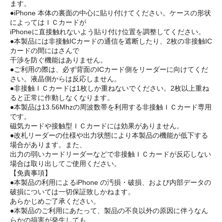
ます。
●iPhone 本体の裏面の中心に貼り付けてください。ケースの形状
によってはＩＣカードが
iPhoneに直接触れないよう貼り付け位置を調整してください。
●本製品には非接触ICカードの通信を遮断したり、2枚の非接触IC
カードの間にはさんで
干渉を防ぐ機能はありません。
●ご利用の際は、必ず背面のICカード側をリーダーに向けてくだ
さい。液晶側からは反応しません。
●非接触ＩＣカードは1枚しか重ねないでください。2枚以上重ね
ると正常に作動しなくなります。
●本製品は13.56Mhzの周波数帯を利用する非接触ＩＣカード専用
です。
磁気カードや接触型ＩＣカードには効果がありません。
●改札リーダーの仕様や出力状態により本製品の機能が低下する
場合があります。また、
出力の弱いカードリーダーなどで非接触ＩＣカードが反応しない
場合は取り出してご使用ください。
【免責事項】
●本製品の利用によるiPhone の汚損・破損、および内部データの
破損については一切保証致しかねます。
あらかじめご了承ください。
●本製品のご利用にあたって、製品の不良以外の原因に伴うなん
らかの損害が発生しても