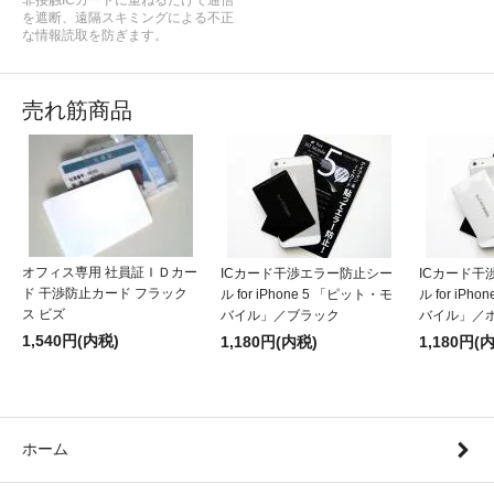
を遮断、遠隔スキミングによる不正
な情報読取を防ぎます。
売れ筋商品
オフィス専用 社員証ＩＤカー
ICカード干渉エラー防止シー
ICカード干
ド 干渉防止カード フラック
ル for iPhone 5 「ピット・モ
ル for iPh
ス ビズ
バイル」／ブラック
バイル」／
1,540円(内税)
1,180円(内税)
1,180円(
ホーム