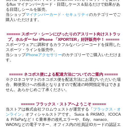
るflux マイナンバーカード・目隠しケース＆貼るだけで効果があ
る目隠しシールを販売。
当ショップ
マイナンバーカード・セキュリティ
のカテゴリーでご
購入いただけます。
====== スポーツ・シーンにぴったりのアスリート向けストラッ
プ。ホルダー for iPhone 「XPORTER」好評販売中！ ======
スポーツウェアに調和するカラフルなバンジーコードを採用した
スポーツ・ラインを販売中。
当ショップ
iPhoneアクセサリー
のカテゴリーでご購入いただけま
す。
====== ネコポス便による配達方法についてのご案内 ======
※クロネコヤマトのネコポス便を配送方法にお選びいただいた場
合、郵便受けへの投函となりますので配達の時間指定等はできま
せん。あらかじめご了承ください。
====== フラックス・ストアへようこそ ======
当ストアは株式会社フロムウェストが運営する「
フラックス・オ
ンライン
」オフィシャルストアです。 Suica ＆ PASMO、ICOCA
＆ PiTaPaなどＩＣ乗車券の改札エラーや、Edy、nanaco、
WAONなどの電子マネー、オフィス内の社員証IDカードの認証エ