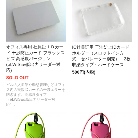
オフィス専用 社員証ＩＤカー
IC社員証用 干渉防止IDカード
ド 干渉防止カード フラックス
ホルダー（スロットイン方
ビズ 高感度バージョン
式 セパレーター別売） 2枚
(eLWISE&低出力リーダー対
収納タイプ・ハードケース
応)
580円(内税)
SOLD OUT
ビルの入退館や勤怠管理などオフィ
ス内の複数IDカードの干渉エラーを
防ぎます。高感度タイプ
（eLWISE&低出力リーダー対
応）。