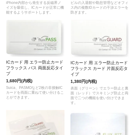
ビルの入退館や勤怠管理などオフィ
iPhone内部から発生する反磁界ノ
ス内の複数IDカードの干渉エラーを
イズを吸収し、ICカードが正常に機
防ぎます。
能するようサポートします。
ICカード 用 エラー防止カード
ICカード 用 エラー防止カード
フラックス パス 両面反応タイ
フラックス カード 片面反応タ
プ
イプ
1,680円(内税)
1,380円(内税)
Suica、PASMOなど2枚の非接触IC
表面（グリーン）でエラー防止と裏
カードを両面に重ねて使い分けるこ
面（レッド）でスキミング防止と両
とができます。
面で二つの機能を使い分けできま
す。