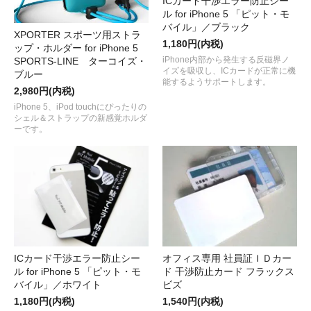
ICカード干渉エラー防止シー
ル for iPhone 5 「ピット・モ
バイル」／ブラック
XPORTER スポーツ用ストラ
1,180円(内税)
ップ・ホルダー for iPhone 5
iPhone内部から発生する反磁界ノ
SPORTS-LINE ターコイズ・
イズを吸収し、ICカードが正常に機
ブルー
能するようサポートします。
2,980円(内税)
iPhone 5、iPod touchにぴったりの
シェル＆ストラップの新感覚ホルダ
ーです。
オフィス専用 社員証ＩＤカー
ICカード干渉エラー防止シー
ド 干渉防止カード フラックス
ル for iPhone 5 「ピット・モ
ビズ
バイル」／ホワイト
1,540円(内税)
1,180円(内税)