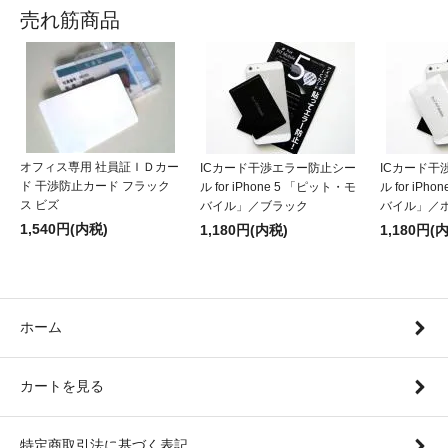
売れ筋商品
オフィス専用 社員証ＩＤカー
ICカード干渉エラー防止シー
ICカード干
ド 干渉防止カード フラック
ル for iPhone 5 「ピット・モ
ル for iPh
ス ビズ
バイル」／ブラック
バイル」／
1,540円(内税)
1,180円(内税)
1,180円(
ホーム
カートを見る
特定商取引法に基づく表記